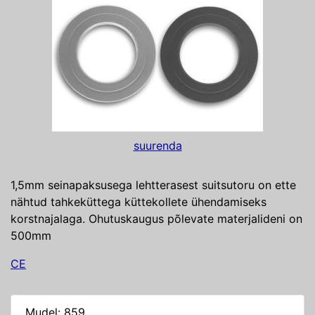
suurenda
1,5mm seinapaksusega lehtterasest suitsutoru on ette
nähtud tahkeküttega küttekollete ühendamiseks
korstnajalaga. Ohutuskaugus põlevate materjalideni on
500mm
CE
Mudel: 859