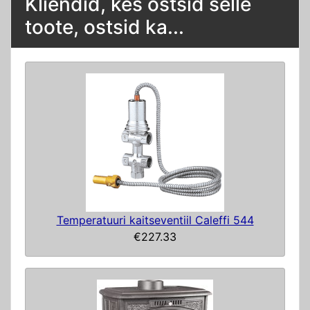
Kliendid, kes ostsid selle
toote, ostsid ka...
Temperatuuri kaitseventiil Caleffi 544
€227.33