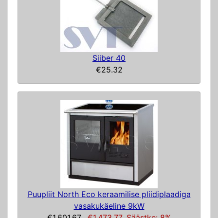
Siiber 40
€25.32
Puupliit North Eco keraamilise pliidiplaadiga
vasakukäeline 9kW
€1,601.67
€1,473.77
Säästke: 8%