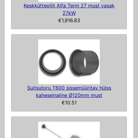
Keskküttepliit Alfa Term 27 must vasak
27kW
€1,916.83
Suitsutoru T600 sissemüüritav hülss
kaheseinaline Ø120mm must
€10.51