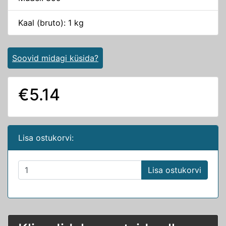
Kaal (bruto): 1 kg
Soovid midagi küsida?
€5.14
Lisa ostukorvi:
Lisa ostukorvi