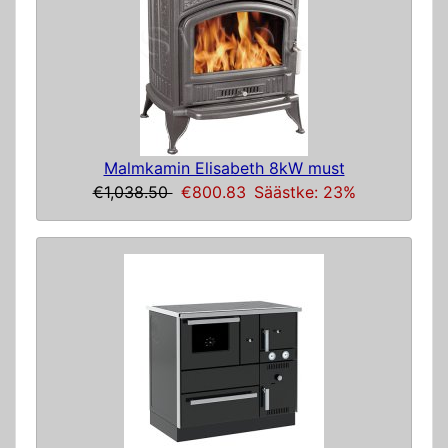
Malmkamin Elisabeth 8kW must
€1,038.50
€800.83
Säästke: 23%